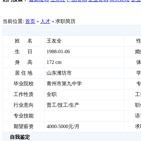
当前位置:
首页
»
人才
» 求职简历
姓 名
王友全
生 日
1988-01-06
婚
身 高
172 cm
居 住 地
山东潍坊市
毕业院校
青州市第九中学
工作性质
全职
工
行业意向
普工/技工/生产
职
专业技能
语
期望薪资
4000-5000元/月
求
自我鉴定