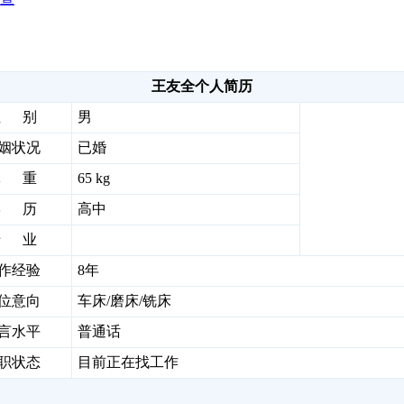
王友全个人简历
性 别
男
姻状况
已婚
体 重
65 kg
学 历
高中
专 业
作经验
8年
位意向
车床/磨床/铣床
言水平
普通话
职状态
目前正在找工作