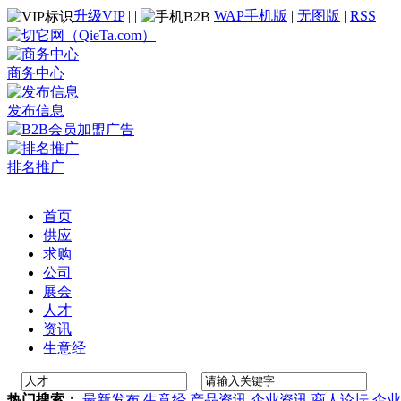
升级VIP
|
|
WAP手机版
|
无图版
|
RSS
商务中心
发布信息
排名推广
首页
供应
求购
公司
展会
人才
资讯
生意经
热门搜索：
最新发布
生意经
产品资讯
企业资讯
商人论坛
企业