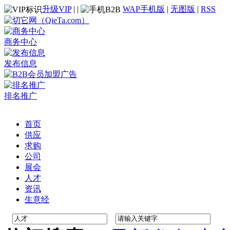
升级VIP
|
|
WAP手机版
|
无图版
|
RSS
商务中心
发布信息
排名推广
首页
供应
求购
公司
展会
人才
资讯
生意经