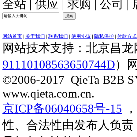
全站
|
供应
|
求购
|
公司
|
网站首页
|
关于我们
|
联系我们
|
使用协议
|
隐私保护
|
付款方式
网站技术支持：北京昌龙
91110108563650744D
）
©2006-2017 QieTa B2B SY
www.qieta.com.cn.
京ICP备06040658号-15
，
性、合法性由发布人负责