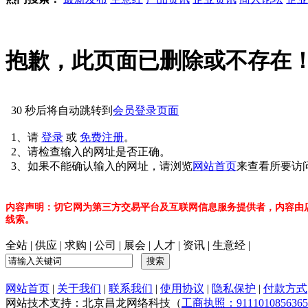
抱歉，此页面已删除或不存在
30
秒后将自动跳转到
会员登录页面
1、请
登录
或
免费注册
。
2、请检查输入的网址是否正确。
3、如果不能确认输入的网址，请浏览
网站首页
来查看所要访
内容声明：切它网为第三方交易平台及互联网信息服务提供者，内容由
线索。
全站
|
供应
|
求购
|
公司
|
展会
|
人才
|
资讯
|
生意经
|
网站首页
|
关于我们
|
联系我们
|
使用协议
|
隐私保护
|
付款方式
网站技术支持：北京昌龙网络科技（
工商执照：9111010856365