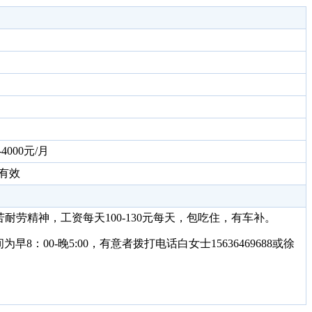
-4000元/月
有效
苦耐劳精神，工资每天
100-130
元每天，包吃住，有车补。
间为早
8
：
00-
晚
5:00
，有意者拨打电话白女士
15636469688
或徐