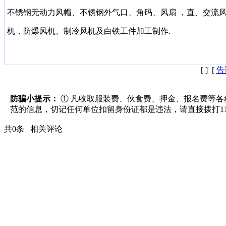
不锈钢无动力风帽、不锈钢外气口、角码、风扇 ，直、交流
机，防爆风机、制冷风机及白铁工件加工制作.
[
] [
告
防骗小提示：
① 凡收取服装费、伙食费、押金、报名费等各种
范的信息，切记任何单位扣留身份证都是违法，请直接拨打11
共
0
条
相关评论