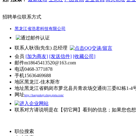
招聘单位联系方式
黑龙江省浩君科技有限公司
联系人
耿强(先生) 总经理
会员
[加为商友]
[发送信件]
[收藏公司]
邮件
m18645413520@163.com
电话
0468-3771878
手机
15636469688
地区
黑龙江-佳木斯市
地址
黑龙江省鹤岗市萝北县共青农场交通街三委82栋1-4
网址
http://haojunkeji.shop.qieta.com/
联系对方请说明是在【切它网】看到的信息；如果您也想
职位搜索