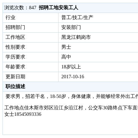
浏览次数：
847
招聘工地安装工人
行业
普工/技工/生产
招聘部门
安装部门
工作地区
黑龙江鹤岗市
性别要求
男士
学历要求
高中
年龄要求
18岁以上
更新日期
2017-10-16
职位描述
要求男，招若干名，
18-50
岁，身体健康，并能够经常外出工
工作地点佳木斯市郊区沿江乡沿江村，公交车
30
路终点下车直
女士
18545093336