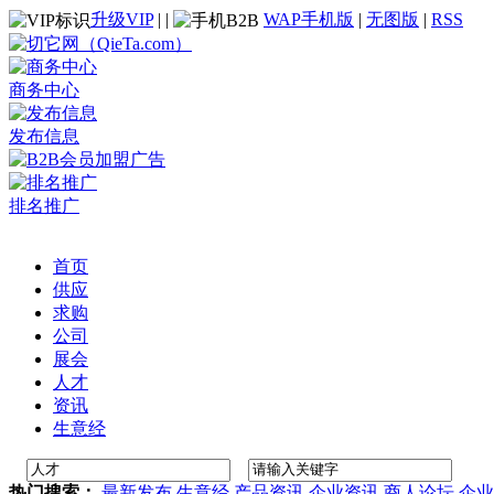
升级VIP
|
|
WAP手机版
|
无图版
|
RSS
商务中心
发布信息
排名推广
首页
供应
求购
公司
展会
人才
资讯
生意经
热门搜索：
最新发布
生意经
产品资讯
企业资讯
商人论坛
企业