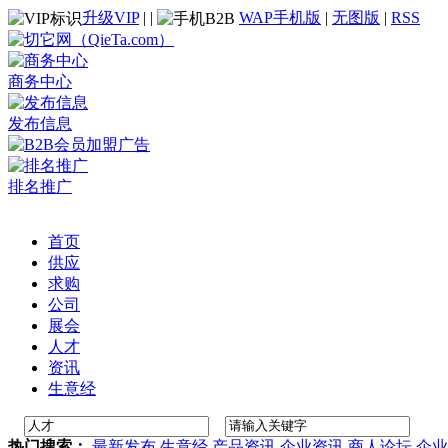
升级VIP
|
|
WAP手机版
|
无图版
|
RSS
商务中心
发布信息
排名推广
首页
供应
求购
公司
展会
人才
资讯
生意经
热门搜索：
最新发布
生意经
产品资讯
企业资讯
商人论坛
企业