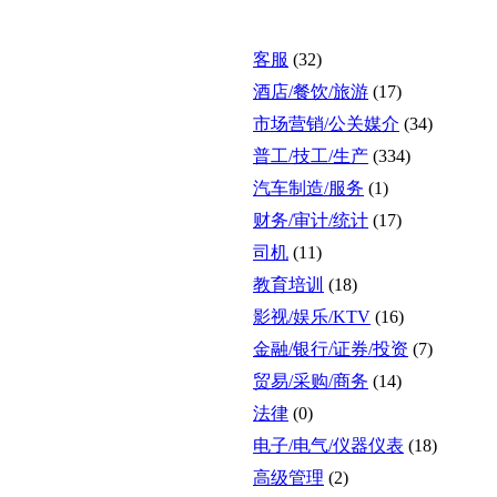
客服
(32)
酒店/餐饮/旅游
(17)
市场营销/公关媒介
(34)
普工/技工/生产
(334)
汽车制造/服务
(1)
财务/审计/统计
(17)
司机
(11)
教育培训
(18)
影视/娱乐/KTV
(16)
金融/银行/证券/投资
(7)
贸易/采购/商务
(14)
法律
(0)
电子/电气/仪器仪表
(18)
高级管理
(2)