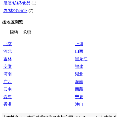
服装/纺织/食品
(1)
农/林/牧/渔业
(7)
按地区浏览
招聘
求职
北京
上海
河北
山西
吉林
黑龙江
安徽
福建
河南
湖北
广西
海南
云南
西藏
青海
宁夏
香港
澳门