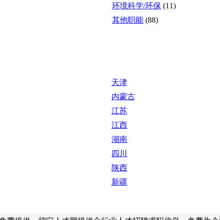
环境科学/环保
(11)
其他职能
(88)
天津
内蒙古
江苏
江西
湖南
四川
陕西
新疆