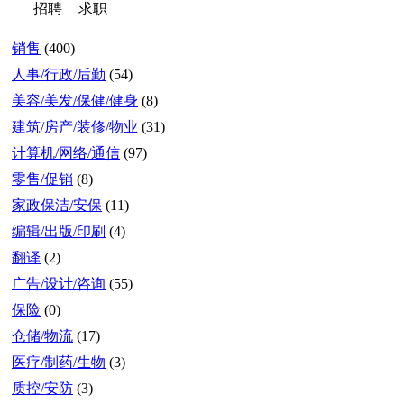
招聘
求职
销售
(400)
人事/行政/后勤
(54)
美容/美发/保健/健身
(8)
建筑/房产/装修/物业
(31)
计算机/网络/通信
(97)
零售/促销
(8)
家政保洁/安保
(11)
编辑/出版/印刷
(4)
翻译
(2)
广告/设计/咨询
(55)
保险
(0)
仓储/物流
(17)
医疗/制药/生物
(3)
质控/安防
(3)